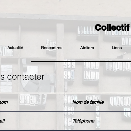
Collecti
Actualité
Rencontres
Ateliers
Liens
s contacter