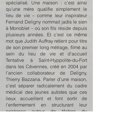
spécialisé. Une maison : c’est ainsi
qu’une mère qualifie simplement le
lieu de vie – comme leur inspirateur
Fernand Deligny nommait jadis le sien
à Monoblet – où son fils réside depuis
plusieurs années. Et c’est ce même
mot que Judith Auffray retient pour titre
de son premier long métrage, filmé au
sein du lieu de vie et d’accueil
Tentative à Saint-Hyppolite-du-Fort
dans les Cévennes, créé en 2004 par
l’ancien collaborateur de Deligny,
Thierry Bazzana. Parler d’une maison,
c’est séparer radicalement du cadre
médical des jeunes autistes que ces
lieux accueillent et font sortir de
l’enfermement en structurant leur
existence autour de tâches du
quotidien ; Auffray s’attache à les filmer
avec autant d’assiduité qu’ils ont à les