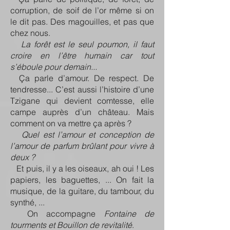
corruption, de soif de l’or même si on
le dit pas. Des magouilles, et pas que
chez nous.
La forêt est le seul poumon, il faut
croire en l’être humain car tout
s’éboule pour demain...
Ça parle d’amour. De respect. De
tendresse... C’est aussi l’histoire d’une
Tzigane qui devient comtesse, elle
campe auprès d’un château. Mais
comment on va mettre ça après ?
Quel est l’amour et conception de
l’amour de parfum brûlant pour vivre à
deux ?
Et puis, il y a les oiseaux, ah oui ! Les
papiers, les baguettes, ... On fait la
musique, de la guitare, du tambour, du
synthé, ...
On accompagne
Fontaine de
tourments et Bouillon de revitalité
.