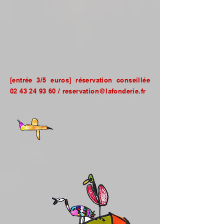
[entrée 3/5 euros] réservation conseillée
02 43 24 93 60
/
reservation@lafonderie.fr