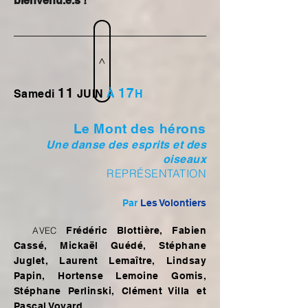
bienvenu.e.s !
>
11
17
Samedi
JUIN
À
H
Le Mont des hérons
Une danse des esprits et des
oiseaux
REPRÉSENTATION
Par
Les Volontiers
AVEC
Frédéric Blottière, Fabien
Cassé, Mickaël Guédé, Stéphane
Juglet, Laurent Lemaître, Lindsay
Papin, Hortense Lemoine Gomis,
Stéphane Perlinski, Clément Villa et
Pascal Vovard