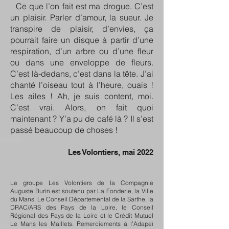
Ce que l’on fait est ma drogue. C’est
un plaisir. Parler d’amour, la sueur. Je
transpire de plaisir, d’envies, ça
pourrait faire un disque à partir d’une
respiration, d’un arbre ou d’une fleur
ou dans une enveloppe de fleurs.
C’est là-dedans, c’est dans la tête. J’ai
chanté l’oiseau tout à l’heure, ouais !
Les ailes ! Ah, je suis content, moi.
C’est vrai. Alors, on fait quoi
maintenant ? Y’a pu de café là ? Il s’est
passé beaucoup de choses !
Les Volontiers, mai 2022
Le groupe Les Volontiers de la Compagnie
Auguste Burin est soutenu par La Fonderie, la Ville
du Mans, Le Conseil Départemental de la Sarthe, la
DRAC/ARS des Pays de la Loire, le Conseil
Régional des Pays de la Loire et le Crédit Mutuel
Le Mans les Maillets. Remerciements à l’Adapeï